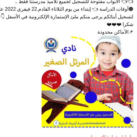
👈👈 الأبواب مفتوحة للتسجيل لجميع تلاميذ مدرستنا فقط ..
🟠أوقات الدراسة 👈 إبتداء من يوم الثلاثاء القادم.22 فيفري 2022 على الساعة 13سا الى 14سا30 😊
لتسجيل أبنائكم يرجى منكم ملئ الإستمارة الإلكترونية في الأسفل 👇
شكرا ❤️❤️❤️
📌الأماكن محدودة